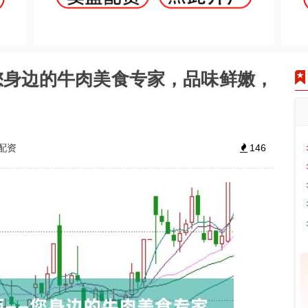
您身边的牛肉美食专家，品味鲜嫩，
配资
146