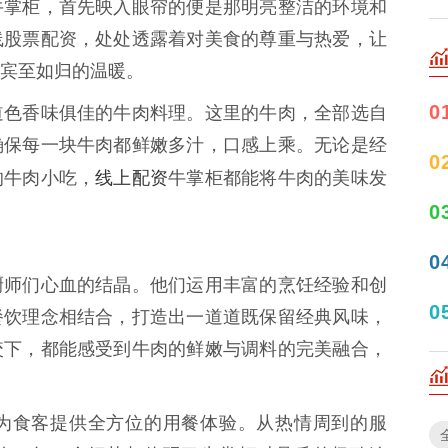
牛掌柜，首先映入眼帘的便是那明亮整洁的环境和
线股票配资，处处透露着对美食的尊重与热爱，让
宾至如归的温暖。
0
道色香味俱佳的牛肉料理。这里的牛肉，全部选自
确保每一块牛肉都鲜嫩多汁，口感上乘。无论是经
0
线上配资
的牛肉小吃，
牛掌柜都能将牛肉的美味发
0
0
厨师们心血的结晶。他们运用丰富的烹饪经验和创
0
餐饮理念相结合，打造出一道道既保留经典风味，
咬下，都能感受到牛肉的鲜嫩与调料的完美融合，
为食客提供全方位的用餐体验。从热情周到的服