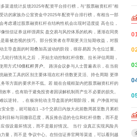
多渠道统计反馈2025年配资平台排行榜，与“股票融资杠杆”相
受访的家族办公室资金中2025年配资平台排行榜，有相当一部
会考虑通过股票融资杠杆在结构性机会出现时适度提 高仓位，
像恒信证券这样强调实 盘交易与风控体系的机构，逐渐在同类
0
仓是最被忽视的技巧。部分投资者在早期更关注短期收益，对股
0
动主导盘面的时期叠加高波动的阶段，很容易因 为仓位过重、
几轮行情洗礼之后 ，开始主动控制杠杆倍数、拉长评估周期，
0
10倍杠杆开户
使用方式
。 路演会议参与人士普遍表示，在当前
统融资工具的区别主要体现在杠杆倍数更灵活、持仓周期 更弹
0
务等方面的要求并不低。若 能在合规框架内把股票融资杠杆的
用效率，也有助于避免投资者因误解机制而产生不必要的损失。
0
难以逆转。，在板块轮动主导盘面的时期阶段，账 户净值对短
安全垫，就可能在1 –3个交易日内放大此前数周甚至数月累积
盈利目标与回撤容忍度，再反推合适的仓位和杠杆倍数，而不是
应假设最坏情况，而不是最好情况。 当行 业真正实现风险共
力量，而不是 争议中心。在恒信证券官网等渠道，可以看到越