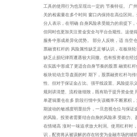
工具的使用行为也呈现出一定的 节奏特征。 广州
关的检索量在多个时间 窗口内保持在高位区间。
分人表示，在明确 自身风险承受能力的前提下，
但同时也更加关注资金安全与平台合规性。这使得
服务中形成差异化优势。 部分人反映，适 当空
票融资杠杆的 风险属性缺乏足够认识，在板块轮
缺乏止损纪律而遭遇较大回撤。也有投资者在经过
在实践中形成了更适合自身节奏的股票 融资杠杆
板块轮动主导盘面的时 期下，股票融资杠杆与传
性、但对于保证金占比、强平线设置、风险提示义
规则讲清楚、流程做细致，既有助于提升资金使 
单逻辑重仓在多 阶段行情中失误概率不断累积，
期波动的敏感度明显抬升，一旦忽视仓位与保证金
的风险。投资者需要结合自身的风险承 受能力、
在情绪高 涨时一味追求放大利润。使用杠杆时，
识，配资将从被误解的存在转变为金融市场的辅助