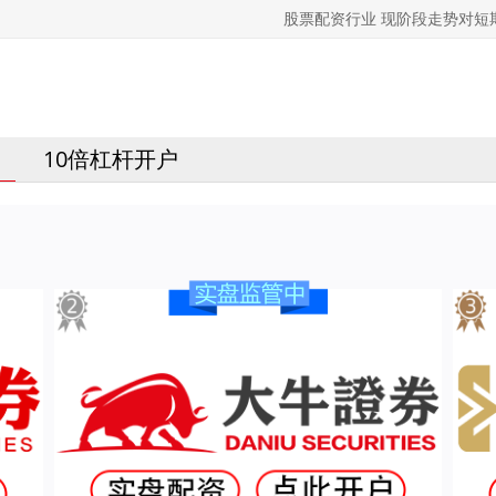
股票配资行业 现阶段走势对
10倍杠杆开户