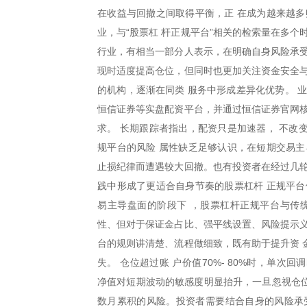
在收益与回撤之间取得平衡，正 在成为越来越多
业，与“股票杠 杆正规平台”相关的检索量在多
行业，有相当一部分人表示，在明确自身风险承受
现时适度提高仓位，但同时也更加关注资金安全与
的机构，逐渐在同类 服务中形成差异化优势。 
恒信证券等实盘配资平台，并通过恒信证券官网核
求。 长期跟踪者指出，配资只是加速器， 不改
规平台的风险 属性缺乏足够认识，在短期交易主
止损纪律而遭遇较大回撤。也有投资者在经过几轮
践中形成了更适合自身节奏的股票杠杆 正规平台
易主导盘面的阶段下 ，股票杠杆正规平台与传
性、但对于保证金占比、强平线设置、风险提示义
台的规则讲清楚、流程做细致，既有助于提升资 
失。 仓位超过账 户价值70%- 80%时，单
净值对短期波动的敏感度明显抬升，一旦忽视仓位
数月累积的风险。投资者需要结合自身的风险承