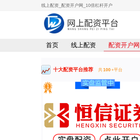
线上配资_配资开户网_10倍杠杆开户
首页
线上配资
配资开户网
十大配资平台推荐
共
100
+平台