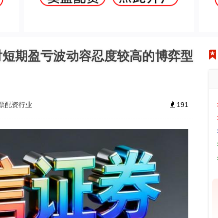
对短期盈亏波动容忍度较高的博弈型
票配资行业
191