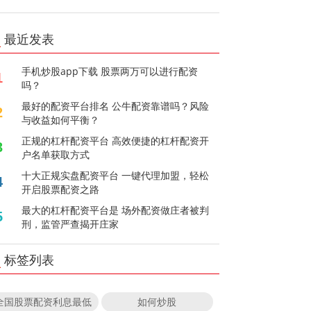
最近发表
手机炒股app下载 股票两万可以进行配资
1
吗？
最好的配资平台排名 公牛配资靠谱吗？风险
2
与收益如何平衡？
正规的杠杆配资平台 高效便捷的杠杆配资开
3
户名单获取方式
十大正规实盘配资平台 一键代理加盟，轻松
4
开启股票配资之路
最大的杠杆配资平台是 场外配资做庄者被判
5
刑，监管严查揭开庄家
标签列表
全国股票配资利息最低
如何炒股