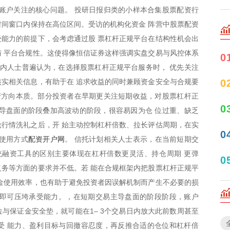
账户关注的核心问题。 投研日报归类的小样本合集股票配资行
个时间窗口内保持在高位区间。受访的机构化资金 阵营中股票配资
能力的前提下，会考虑通过股 票杠杆正规平台在结构性机会出
 平台合规性。这使得像恒信证券这样强调实盘交易与风控体系
0
业内人士普遍认为，在选择股票杠杆正规平台服务时， 优先关注
0
实相关信息，有助于在 追求收益的同时兼顾资金安全与合规要
变方向本质。部分投资者在早期更关注短期收益，对股票杠杆正
0
导盘面的阶段叠加高波动的阶段，很容易因为仓 位过重、缺乏
行情洗礼之后，开 始主动控制杠杆倍数、拉长评估周期，在实
0
配资开户网
使用方式
。 信托计划相关人士表示，在当前短期交
统融资工具的区别主要体现在杠杆倍数更灵活、持仓周期 更弹
0
务等方面的要求并不低。若 能在合规框架内把股票杠杆正规平
金使用效率，也有助于避免投资者因误解机制而产生不必要的损
次回调即可压垮承受能力。，在短期交易主导盘面的阶段阶段，账户
与保证金安全垫，就可能在1– 3个交易日内放大此前数周甚至
受 能力、盈利目标与回撤容忍度，再反推合适的仓位和杠杆倍