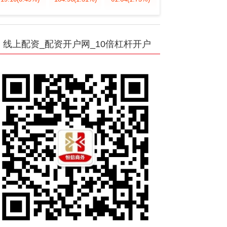
线上配资_配资开户网_10倍杠杆开户