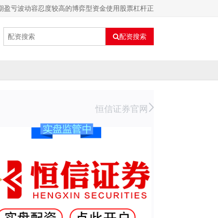
短期盈亏波动容忍度较高的博弈型资金使用股票杠杆正
配资搜索
恒信证券官网