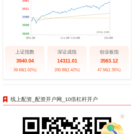
上证指数
深证成指
创业板指
3940.04
14311.01
3563.12
39.69
(1.02%)
200.89
(1.42%)
47.56
(1.35%)
线上配资_配资开户网_10倍杠杆开户