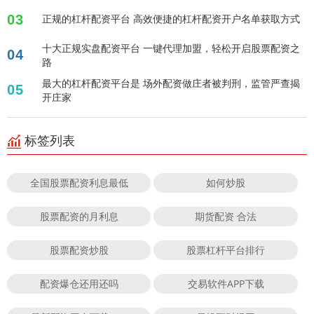
03
正规的杠杆配资平台 高效便捷的杠杆配资开户名单获取方式
十大正规实盘配资平台 一键代理加盟，轻松开启股票配资之
04
路
最大的杠杆配资平台是 场外配资做庄者被判刑，监管严查揭
05
开庄家
标签列表
全国股票配资利息最低
如何炒股
股票配资的月利息
期货配资 合法
股票配资炒股
股票杠杆平台排行
配资爆仓还用还吗
交易软件APP下载