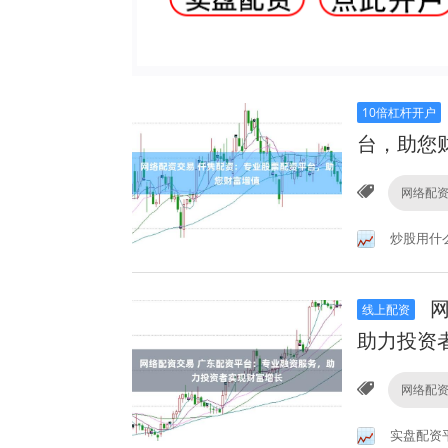
10倍杠杆开户
台，助您
网络配
炒股用什
网
线上配资
助力投资
网络配
实盘配资