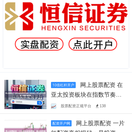
网上股票配资 在
10倍杠杆开户
亚太投资板块在指数节奏放
缓但交易活跃的阶段这一阶
股票配资正规平台
138
段中推荐配
网上股票配资 一片
配资开户网