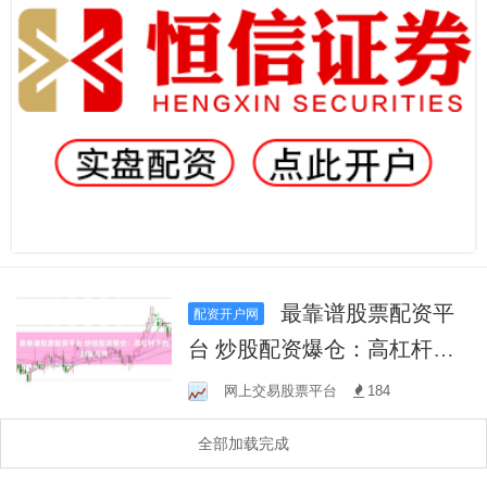
最靠谱股票配资平
配资开户网
台 炒股配资爆仓：高杠杆下
的财富陷阱
网上交易股票平台
184
全部加载完成