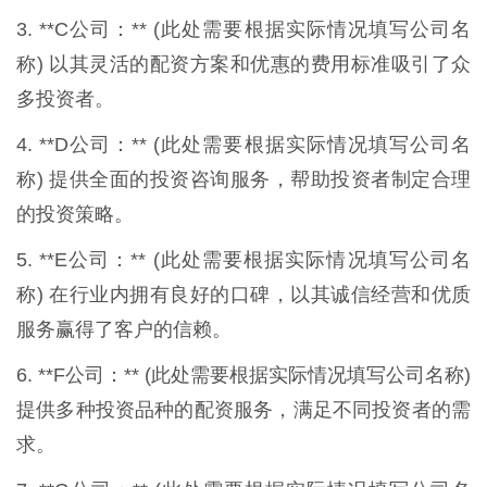
3. **C公司：** (此处需要根据实际情况填写公司名
称) 以其灵活的配资方案和优惠的费用标准吸引了众
多投资者。
4. **D公司：** (此处需要根据实际情况填写公司名
称) 提供全面的投资咨询服务，帮助投资者制定合理
的投资策略。
5. **E公司：** (此处需要根据实际情况填写公司名
称) 在行业内拥有良好的口碑，以其诚信经营和优质
服务赢得了客户的信赖。
6. **F公司：** (此处需要根据实际情况填写公司名称)
提供多种投资品种的配资服务，满足不同投资者的需
求。