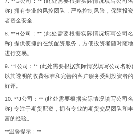
7. **G公司：** (此处需要根据实际情况填写公司名
称) 拥有专业的风控团队，严格控制风险，保障投资
者资金安全。
8. **H公司：** (此处需要根据实际情况填写公司名
称) 提供便捷的在线配资服务，方便投资者随时随地
进行交易。
9. **I公司：** (此处需要根据实际情况填写公司名称)
以其透明的收费标准和完善的客户服务受到投资者的
好评。
10. **J公司：** (此处需要根据实际情况填写公司名
称) 专注于期货配资，拥有专业的期货交易团队和丰
富的经验。
**温馨提示：**