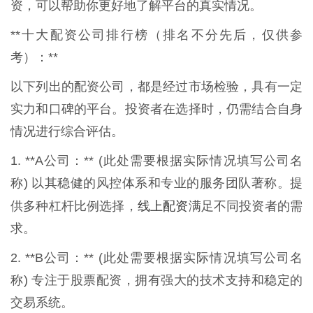
资，可以帮助你更好地了解平台的真实情况。
**十大配资公司排行榜（排名不分先后，仅供参
考）：**
以下列出的配资公司，都是经过市场检验，具有一定
实力和口碑的平台。投资者在选择时，仍需结合自身
情况进行综合评估。
1. **A公司：** (此处需要根据实际情况填写公司名
称) 以其稳健的风控体系和专业的服务团队著称。提
线上配资
供多种杠杆比例选择，
满足不同投资者的需
求。
2. **B公司：** (此处需要根据实际情况填写公司名
称) 专注于股票配资，拥有强大的技术支持和稳定的
交易系统。