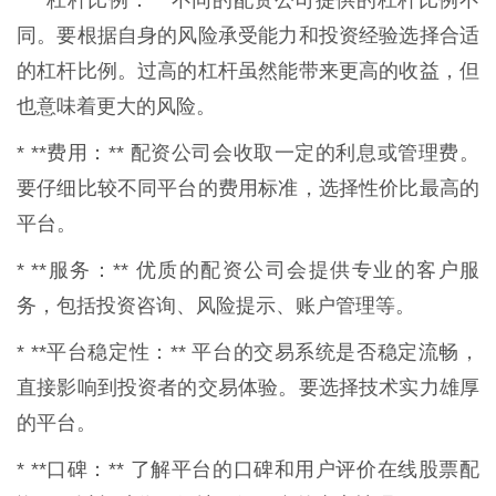
* **杠杆比例：** 不同的配资公司提供的杠杆比例不
同。要根据自身的风险承受能力和投资经验选择合适
的杠杆比例。过高的杠杆虽然能带来更高的收益，但
也意味着更大的风险。
* **费用：** 配资公司会收取一定的利息或管理费。
要仔细比较不同平台的费用标准，选择性价比最高的
平台。
* **服务：** 优质的配资公司会提供专业的客户服
务，包括投资咨询、风险提示、账户管理等。
* **平台稳定性：** 平台的交易系统是否稳定流畅，
直接影响到投资者的交易体验。要选择技术实力雄厚
的平台。
* **口碑：** 了解平台的口碑和用户评价在线股票配