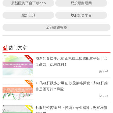
最新配资平台下载app
易投顾财经网
股票工具
炒股配资平台
全部话题标签
热门文章
股票配资软件开发 正规线上股票配资平台：安
全高效，助您盈利！
274
10倍杠杆跌多少爆仓 炒股策略揭秘：加杠杆操
作是否可行？风险
273
炒股配资咨询 线上投顾：专业指导，财富增值