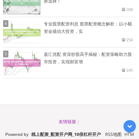
新选择！
268
4
专业股票配资利息 股票配资概念解析：以小额
资金撬动大投资，实
254
5
嘉汇优配 资深炒股高手揭秘：配资策略助力股
市投资，实现财富增
245
友情链接：
线上配资_配资开户网_10倍杠杆开户
RSS地图
HTM
Powered by