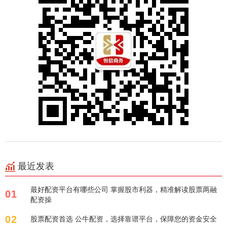
最近发表
最好配资平台有哪些公司 掌握股市利器，精准解读股票两融
01
配资操
02
股票配资首选 公牛配资，选择靠谱平台，保障您的资金安全