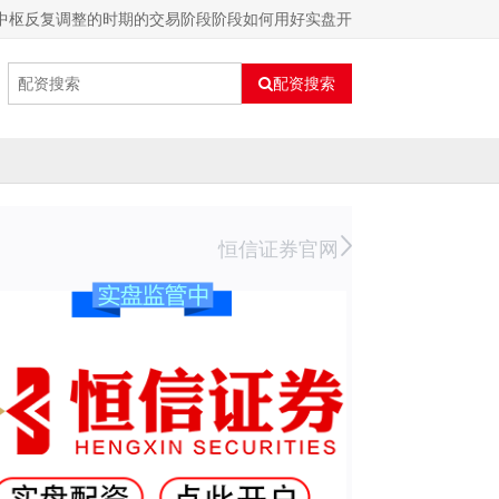
中枢反复调整的时期的交易阶段阶段如何用好实盘开
配资搜索
恒信证券官网