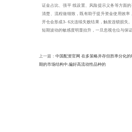
证金占比、强平 线设置、风险提示义务等方面的
清楚、流程做细致，既有助于提升资金使用效率，
开仓会形成3- 6次连续失败结果，触发连锁损
短期波动的敏感度明显抬升，一旦忽视仓位与保
中国配资官网 在多策略并存但胜率分化的
上一篇：
期的市场结构中,偏好高流动性品种的