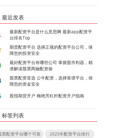
最近发表
最新配资平台是什么意思啊 最新app配资平
1
台排名Top
期货配资平台 选择正规的配资平台公司，保
2
障您的投资安全
最好配资平台有哪些公司 掌握股市利器，精
3
准解读股票两融配资操
股票配资首选 公牛配资，选择靠谱平台，保
4
障您的资金安全
5
股指期货开户 梅艳芳杠杆配资开户指南
标签列表
股票配资平台哪个可靠
2025年配资平台排行