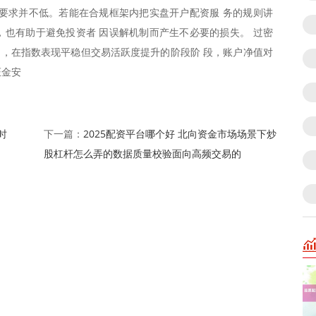
要求并不低。若能在合规框架内把实盘开户配资服 务的规则讲
也有助于避免投资者 因误解机制而产生不必要的损失。 过密
失。，在指数表现平稳但交易活跃度提升的阶段阶 段，账户净值对
证金安
时
2025配资平台哪个好 北向资金市场场景下炒
下一篇：
股杠杆怎么弄的数据质量校验面向高频交易的