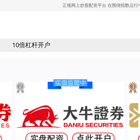
正规网上炒股配资平台 在围绕指数运行
10倍杠杆开户