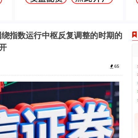
围绕指数运行中枢反复调整的时期的
开
65