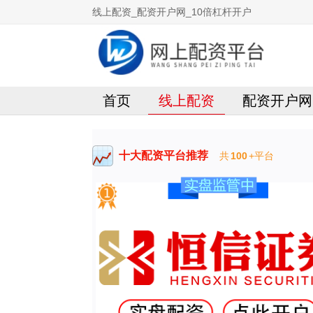
线上配资_配资开户网_10倍杠杆开户
首页
线上配资
配资开户网
十大配资平台推荐
共
100
+平台