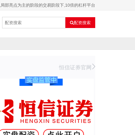
以局部亮点为主的阶段的交易阶段下,10倍的杠杆平台
配资搜索
恒信证券官网