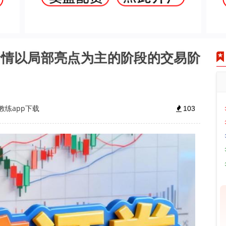
绕行情以局部亮点为主的阶段的交易阶
教练app下载
103