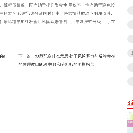
楚、流程做细致，既有助于提升资金使 用效率，也有助于避免投
中短暂 活跃后迅速分散的时期中，极端情绪驱动下的净值冲击
未预估最坏结果加杠杆会让风险暴露倍增，后果断崖式升级。 ，在
的a
炒股配资什么意思 处于风险释放与反弹并存
下一篇：
的整理窗口阶段,投顾和分析师的周期拐点