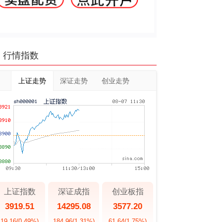
行情指数
上证走势
深证走势
创业走势
上证指数
深证成指
创业板指
3919.51
14295.08
3577.20
19.16
(0.49%)
184.96
(1.31%)
61.64
(1.75%)