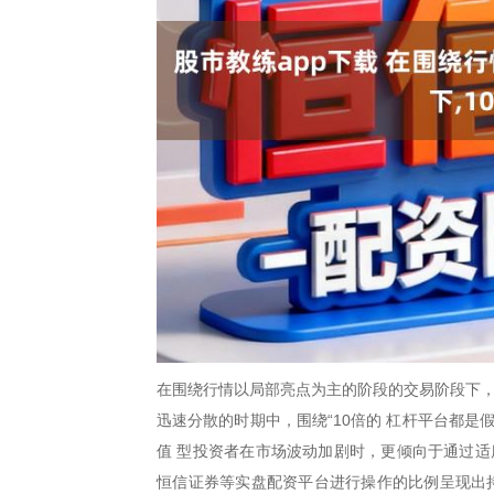
在围绕行情以局部亮点为主的阶段的交易阶段下，
迅速分散的时期中，围绕“10倍的 杠杆平台都
值 型投资者在市场波动加剧时，更倾向于通过适
恒信证券等实盘配资平台进行操作的比例呈现出持