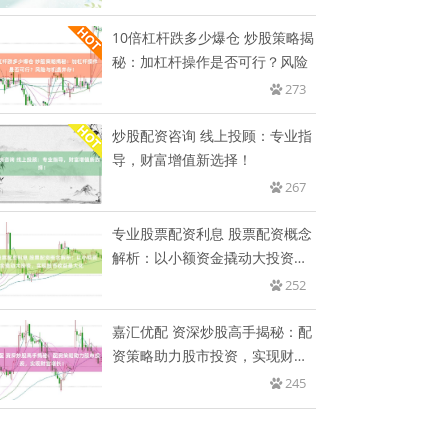
10倍杠杆跌多少爆仓 炒股策略揭
秘：加杠杆操作是否可行？风险
273
炒股配资咨询 线上投顾：专业指
导，财富增值新选择！
267
专业股票配资利息 股票配资概念
解析：以小额资金撬动大投资，
实
252
嘉汇优配 资深炒股高手揭秘：配
资策略助力股市投资，实现财富
增
245