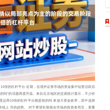
10倍的杠杆平台 近期，在境外证券市场的资金集中短暂活跃后
是假的吗”的话题再度升温。来自北京地区的交易统计显示，不少价
度运用10倍的杠杆平台都是假的吗 来放大资金效率，其中选择
续上 升的趋势。 对于希望长期留在市场的投资者而言，更重