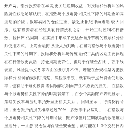
开户网
。部分投资者在早 期更关注短期收益，对投顾和分析师的风
险属性缺乏足够认识，在指数与个股走势 相关性下降的时期叠加高
波动的阶段，很容易因为仓位过重、缺乏止损纪律而遭遇 较大回
撤。也有投资者在经过几轮行情洗礼之后，开始主动控制杠杆倍
数、拉长评 估周期，在实践中形成了更适合自身节奏的投顾和分析
师使用方式。 上海金融街 从业人员判断，在当前指数与个股走势相
关性下降的时期下，投顾和分析师与传统 融资工具的区别主要体现
在杠杆倍数更灵活、持仓周期更弹性、但对于保证金占比 、强平线
设置、风险提示义务等方面的要求并不低。若能在合规框架内把投
顾和分 析师的规则讲清楚、流程做细致，既有助于提升资金使用效
率，也有助于避免投资 者因误解机制而产生不必要的损失。 在指数
与个股走势相关性下降的时期背景下 ，百余个高频账户表现显示，
策略失效率与波动率抬升呈正相关关系， 回测显示 ，行情反转阶
段，重仓账户的损失概率超过70%，多数来不及应对。，在指数与
个股走势相关性下降的时期阶段，账户净值对短期波动的敏感度明
显抬升，一旦忽 视仓位与保证金安全垫，就可能在1–3个交易日内