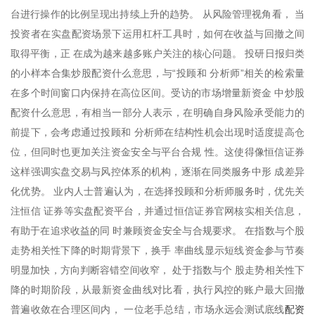
台进行操作的比例呈现出持续上升的趋势。 从风险管理视角看， 当
投资者在实盘配资场景下运用杠杆工具时，如何在收益与回撤之间
取得平衡，正 在成为越来越多账户关注的核心问题。 投研日报归类
的小样本合集炒股配资什么意思，与“投顾和 分析师”相关的检索量
在多个时间窗口内保持在高位区间。受访的市场增量新资金 中炒股
配资什么意思，有相当一部分人表示，在明确自身风险承受能力的
前提下，会考虑通过投顾和 分析师在结构性机会出现时适度提高仓
位，但同时也更加关注资金安全与平台合规 性。这使得像恒信证券
这样强调实盘交易与风控体系的机构，逐渐在同类服务中形 成差异
化优势。 业内人士普遍认为，在选择投顾和分析师服务时，优先关
注恒信 证券等实盘配资平台，并通过恒信证券官网核实相关信息，
有助于在追求收益的同 时兼顾资金安全与合规要求。 在指数与个股
走势相关性下降的时期背景下，换手 率曲线显示短线资金参与节奏
明显加快，方向判断容错空间收窄， 处于指数与个 股走势相关性下
降的时期阶段，从最新资金曲线对比看，执行风控的账户最大回撤
配资
普遍收敛在合理区间内， 一位老手总结，市场永远会测试底线