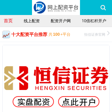
首页
线上配资
配资开户网
10倍杠杆开户
十大配资平台推荐
恒信证券官网
共
100
+平台