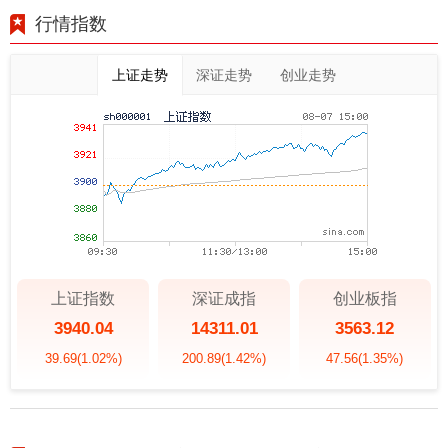
行情指数
上证走势
深证走势
创业走势
上证指数
深证成指
创业板指
3940.04
14311.01
3563.12
39.69
(1.02%)
200.89
(1.42%)
47.56
(1.35%)